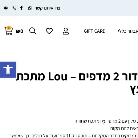
צרו איתנו קשר
0
₪0
בזור כללי
GIFT CARD
פתח סרגל 
ארגונית לסידור 2 מדפים – Lou מתכת
ץ
ץ ומתכת שחורה
אים להם מקום
לתבלינים ליד הכיריים, בשמים ותמרוקים בחדר המקלחת – תופס רק 11 סמ' ועוד על רגלים, כך שאפשר