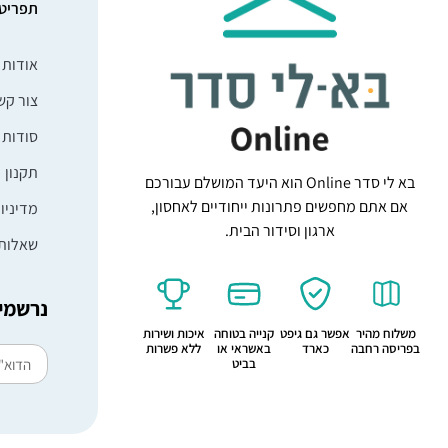
תפריט
אודות
צור קש
סודות 
תקנון
בא לי סדר Online הוא היעד המושלם עבורכם
אם אתם מחפשים פתרונות ייחודיים לאחסון,
מדיניו
ארגון וסידור הבית.
שאלות 
נרשמים
משלוח מהיר
אפשר גם גיפט
קנייה בטוחה
איכות ושירות
בפריסה רחבה
כארד
באשראי או
ללא פשרות
בביט