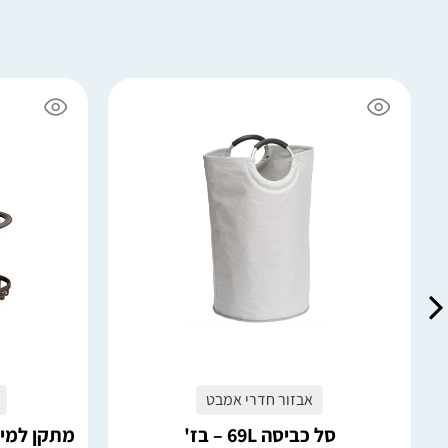
6 במלאי
4 במלאי
הוספה לסל
אבזור חדרי אמבט
סל כביסה 69L – בז'
מתקן למייב