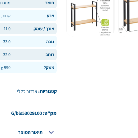
חומר
מתכת
צבע
שחור, 
אורך / עומק
11.0
גובה
33.0
רוחב
32.0
משקל
990 g
קטגוריות:
אבזור כללי
מק"ט:
G/bls53029100
תיאור המוצר