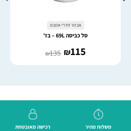
אבזור חדרי אמבט
סל כביסה 69L – בז'
115
₪
135
₪
משלוח מהיר
רכישה מאובטחת