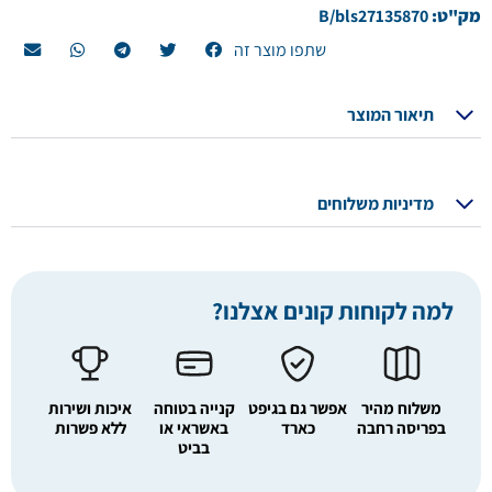
מק"ט:
B/bls27135870
שתפו מוצר זה
תיאור המוצר
מדיניות משלוחים
למה לקוחות קונים אצלנו?
משלוח מהיר
אפשר גם בגיפט
קנייה בטוחה
איכות ושירות
בפריסה רחבה
כארד
באשראי או
ללא פשרות
בביט