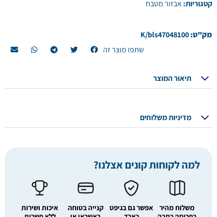
קטגוריות:
אבזור מטבח
מק"ט:
K/bls47048100
שתפו מוצר זה
תיאור המוצר
מדיניות משלוחים
למה לקוחות קונים אצלנו?
משלוח מהיר
אפשר גם בגיפט
קנייה בטוחה
איכות ושירות
בפריסה רחבה
כארד
באשראי או
ללא פשרות