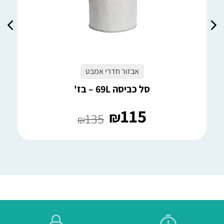
אבזור חדרי אמבט
סל כביסה 69L – בז'
115
₪
135
₪