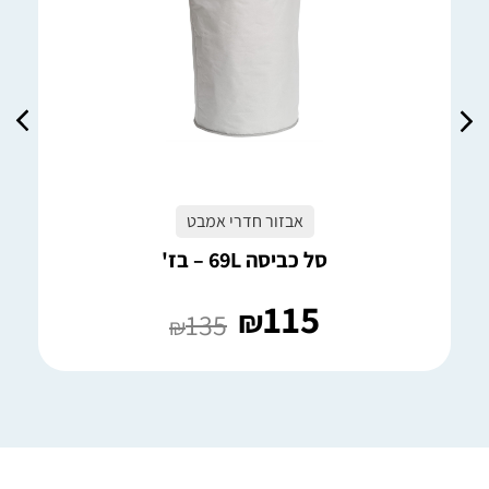
אבזור חדרי אמבט
סל כביסה 69L – בז'
115
₪
135
₪