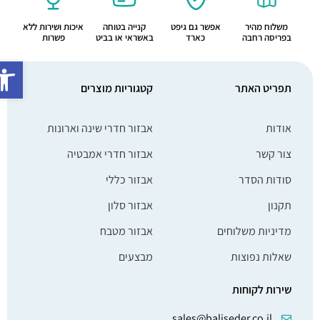
משלוח מהיר
אפשר גם גיפט
קנייה בטוחה
איכות ושירות ללא
בפריסה רחבה
כארד
באשראי או בביט
פשרות
פתח סרג
תפריט האתר
קטגוריות מוצרים
אודות
אבזור חדרי שינה וארונות
צור קשר
אבזור חדרי אמבטיה
סודות הסדר
אבזור כללי
תקנון
אבזור סלון
מדיניות משלוחים
אבזור מטבח
שאלות נפוצות
מבצעים
שירות לקוחות
sales@baliseder.co.il