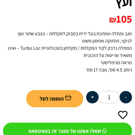
ועץ
105
₪
מגב ומתלה nמתכת בעל ידית במבוק למקלחת – בצבע שחור ועץ
לניקוי, תחזוקה ואחסון פשוט
המתלה נדבק לקיר המקלחת / מקלחון בטכנולוגיית Turbo Loc – ואינו
משאיר שריטות על הזכוכית
מראה מנימליסטי
רוחב 4.5 סמ', גובה 17 סמ'
+
-
הוספה לסל
שאלו אותנו על מוצר זה בוואטסאפ