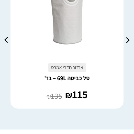
אבזור חדרי אמבט
סל כביסה 69L – בז'
115
₪
135
₪