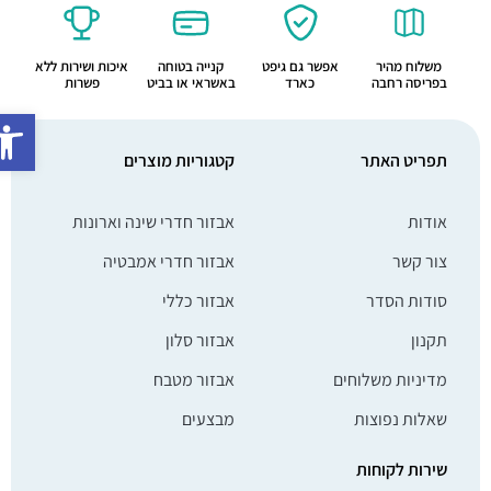
משלוח מהיר
אפשר גם גיפט
קנייה בטוחה
איכות ושירות ללא
בפריסה רחבה
כארד
באשראי או בביט
פשרות
פתח סרג
תפריט האתר
קטגוריות מוצרים
אודות
אבזור חדרי שינה וארונות
צור קשר
אבזור חדרי אמבטיה
סודות הסדר
אבזור כללי
תקנון
אבזור סלון
מדיניות משלוחים
אבזור מטבח
שאלות נפוצות
מבצעים
שירות לקוחות