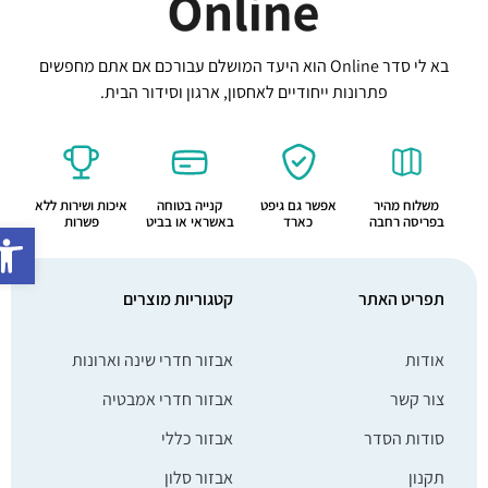
בא לי סדר Online הוא היעד המושלם עבורכם אם אתם מחפשים
פתרונות ייחודיים לאחסון, ארגון וסידור הבית.
משלוח מהיר
אפשר גם גיפט
קנייה בטוחה
איכות ושירות ללא
בפריסה רחבה
כארד
באשראי או בביט
פשרות
פתח סרג
תפריט האתר
קטגוריות מוצרים
אודות
אבזור חדרי שינה וארונות
צור קשר
אבזור חדרי אמבטיה
סודות הסדר
אבזור כללי
תקנון
אבזור סלון