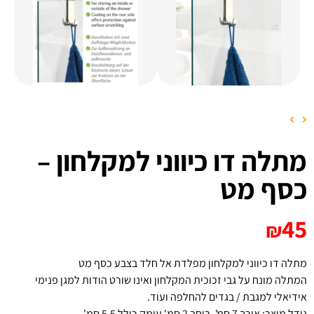
מתלה דו כיווני למקלחון –
כסף מט
45
₪
מתלה דו כיווני למקלחון מפלדת אל חלד בצבע כסף מט
המתלה מונח על גבי זכוכית המקלחון ואינו שורט הודות למגן פנימי
אידיאלי למגבת / בגדים להחלפה ועוד.
גודל מוצר: אורך 7 סמ', רוחב 2 סמ' עומק כולל 5.5 סמ'