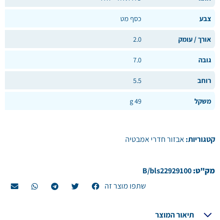
צבע
כסף מט
אורך / עומק
2.0
גובה
7.0
רוחב
5.5
משקל
49 g
קטגוריות:
אבזור חדרי אמבטיה
מק"ט:
B/bls22929100
שתפו מוצר זה
תיאור המוצר