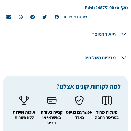
מק"ט:
B/bls24875100
שתפו מוצר זה
תיאור המוצר
מדיניות משלוחים
למה לקוחות קונים אצלנו?
משלוח מהיר
אפשר גם בגיפט
קנייה בטוחה
איכות ושירות
בפריסה רחבה
כארד
באשראי או
ללא פשרות
בביט