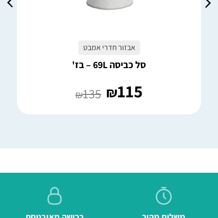
אבזור חדרי אמבט
סל כביסה 69L – בז'
115
₪
135
₪
משלוח מהיר
רכישה מאובטחת