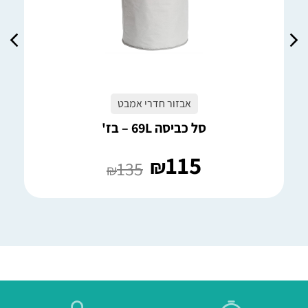
אבזור חדרי אמבט
סל כביסה 69L – בז'
115
₪
135
₪