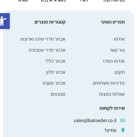
בפריסה רחבה
כארד
באשראי או בביט
פשרות
פתח סרג
תפריט האתר
קטגוריות מוצרים
אודות
אבזור חדרי שינה וארונות
צור קשר
אבזור חדרי אמבטיה
סודות הסדר
אבזור כללי
תקנון
אבזור סלון
מדיניות משלוחים
אבזור מטבח
שאלות נפוצות
מבצעים
שירות לקוחות
sales@baliseder.co.il
עמיעד