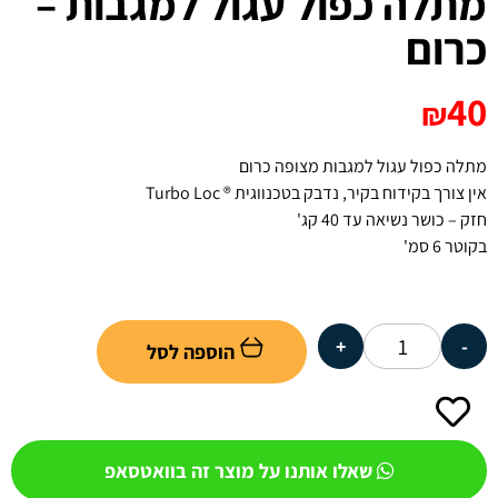
מתלה כפול עגול למגבות –
כרום
40
₪
מתלה כפול עגול למגבות מצופה כרום
אין צורך בקידוח בקיר, נדבק בטכנווגית ® Turbo Loc
חזק – כושר נשיאה עד 40 קג'
בקוטר 6 סמ'
+
-
הוספה לסל
שאלו אותנו על מוצר זה בוואטסאפ