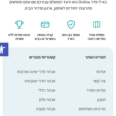
בא לי סדר Online הוא היעד המושלם עבורכם אם אתם מחפשים
פתרונות ייחודיים לאחסון, ארגון וסידור הבית.
משלוח מהיר
אפשר גם גיפט
קנייה בטוחה
איכות ושירות ללא
בפריסה רחבה
כארד
באשראי או בביט
פשרות
פתח סרג
תפריט האתר
קטגוריות מוצרים
אודות
אבזור חדרי שינה וארונות
צור קשר
אבזור חדרי אמבטיה
סודות הסדר
אבזור כללי
תקנון
אבזור סלון
מדיניות משלוחים
אבזור מטבח