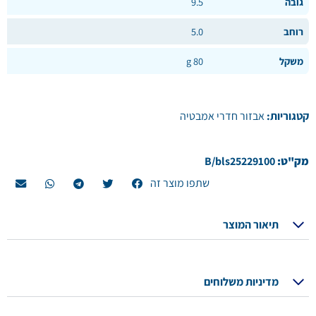
גובה
9.5
רוחב
5.0
משקל
80 g
קטגוריות:
אבזור חדרי אמבטיה
מק"ט:
B/bls25229100
שתפו מוצר זה
תיאור המוצר
מדיניות משלוחים