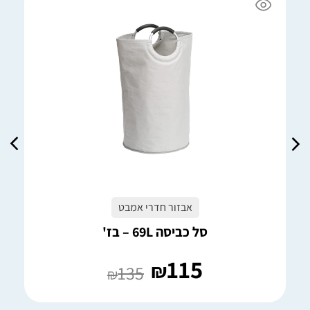
אבזור חדרי אמבט
סל כביסה 69L – בז'
115
₪
135
₪