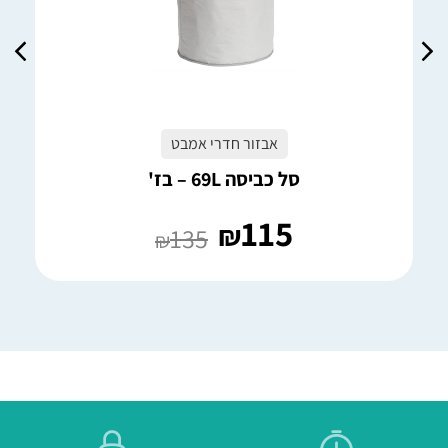
אבזור חדרי אמבט
סל כביסה 69L – בז'
115
₪
135
₪