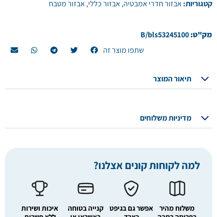
קטגוריות:
אבזור חדרי אמבטיה
,
אבזור כללי
,
אבזור מטבח
מק"ט:
B/bls53245100
שתפו מוצר זה
תיאור המוצר
מדיניות משלוחים
למה לקוחות קונים אצלנו?
משלוח מהיר
אפשר גם בגיפט
קנייה בטוחה
איכות ושירות
בפריסה רחבה
כארד
באשראי או
ללא פשרות