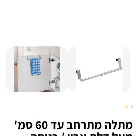
מתלה מתרחב עד 60 סמ'