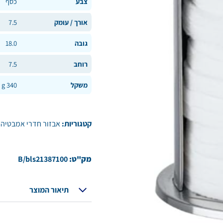
צבע
כסף
אורך / עומק
7.5
גובה
18.0
רוחב
7.5
משקל
340 g
קטגוריות:
אבזור חדרי אמבטיה
מק"ט:
B/bls21387100
תיאור המוצר