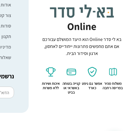
אודות
צור קש
סודות 
תקנון
בא לי סדר Online הוא היעד המושלם עבורכם
אם אתם מחפשים פתרונות ייחודיים לאחסון,
מדיניו
ארגון וסידור הבית.
שאלות 
נרשמים
משלוח מהיר
אפשר גם גיפט
קנייה בטוחה
איכות ושירות
בפריסה רחבה
כארד
באשראי או
ללא פשרות
בביט