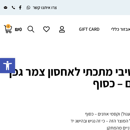
צרו איתנו קשר
0
₪0
בזור כללי
GIFT CARD
פתח סרגל 
בי מתכתי לאחסון צמר גפן
 – כסוף
ול) וקסמי אוזנים – כסוף
וצר הזה – כי זה נגיש ובהישג יד
ניים מהמתקן