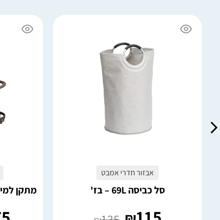
6 במלאי
4 במלאי
הוספה לסל
אבזור חדרי אמבט
סל כביסה 69L – בז'
מתקן למייב
75
115
₪
135