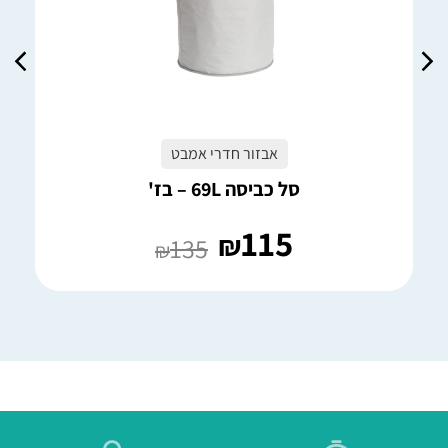
אבזור חדרי אמבט
סל כביסה 69L – בז'
115
₪
135
₪