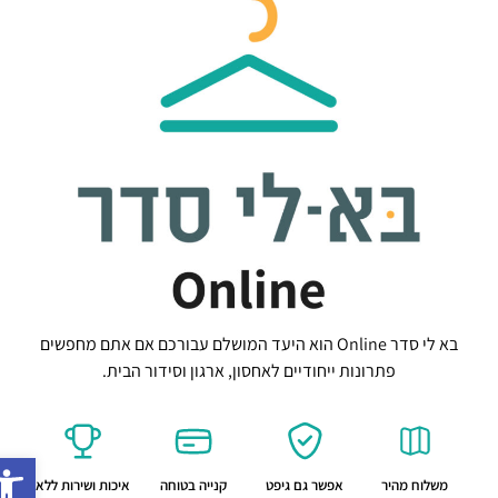
בא לי סדר Online הוא היעד המושלם עבורכם אם אתם מחפשים
פתרונות ייחודיים לאחסון, ארגון וסידור הבית.
פתח סרג
משלוח מהיר
אפשר גם גיפט
קנייה בטוחה
איכות ושירות ללא