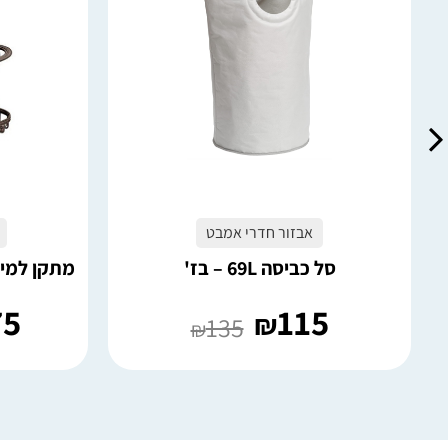
6 במלאי
4 במלאי
הוספה לסל
אבזור חדרי אמבט
סל כביסה 69L – בז'
מתקן למייב
75
115
₪
135
₪