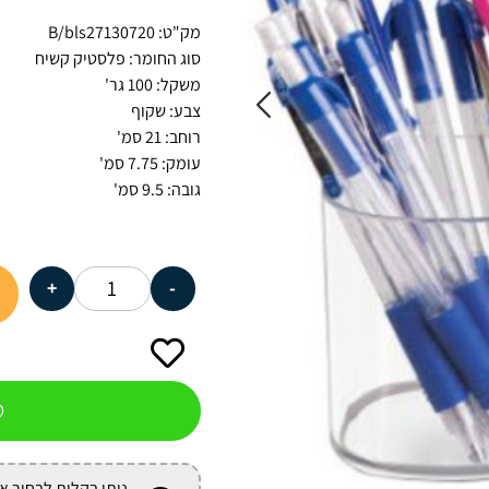
מק"ט: B/bls27130720
סוג החומר: פלסטיק קשיח
משקל: 100 גר'
צבע: שקוף
רוחב: 21 סמ'
עומק: 7.75 סמ'
גובה: 9.5 סמ'
+
-
ניתן בקלות לבחור א