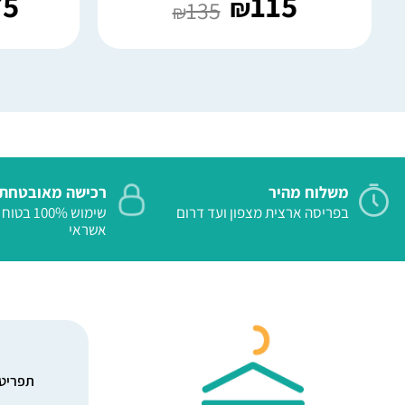
75
115
₪
135
₪
משלוח מהיר
רכישה מאובטחת
בפריסה ארצית מצפון ועד דרום
שימוש 100%
אשראי
תפריט