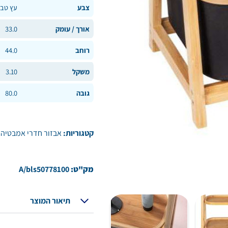
צבע
עץ טבע
אורך / עומק
33.0
רוחב
44.0
משקל
3.10
גובה
80.0
קטגוריות:
אבזור חדרי אמבטיה
,
מק"ט:
A/bls50778100
תיאור המוצר