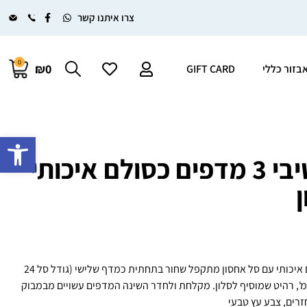
צרו איתנו קשר
0
₪0
בזור כללי
GIFT CARD
פתח סרגל 
סטנד דקורטיבי 3 מדפים כסולם איכותי
סטנד דקורטיבי 3 מדפים כסולם איכותי עם סל אחסון מתקפל שחור בתחתית כמדף שלישי (גודל סל 24
ר), מראה יוקרתי, גובה 80 סמ', רהיט שמוסיף לסלון. מקלחת ולחדר השינה המדפים עשויים מבמבוק
רים, צבע עץ טבעי