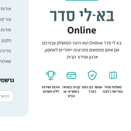
אודות
צור קש
סודות 
תקנון
בא לי סדר Online הוא היעד המושלם עבורכם
אם אתם מחפשים פתרונות ייחודיים לאחסון,
מדיניו
ארגון וסידור הבית.
שאלות 
נרשמים
משלוח מהיר
אפשר גם גיפט
קנייה בטוחה
איכות ושירות
בפריסה רחבה
כארד
באשראי או
ללא פשרות
בביט