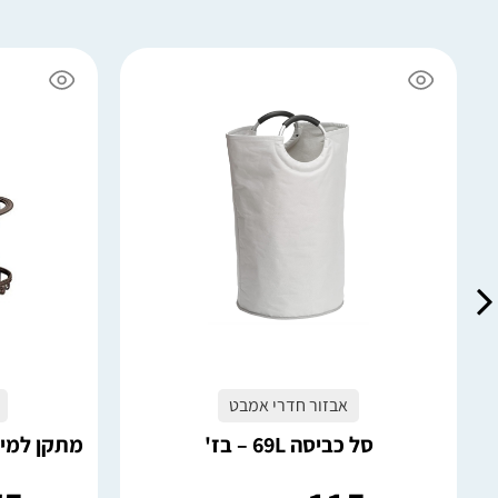
6 במלאי
4 במלאי
הוספה לסל
אבזור חדרי אמבט
סל כביסה 69L – בז'
מתקן למייב