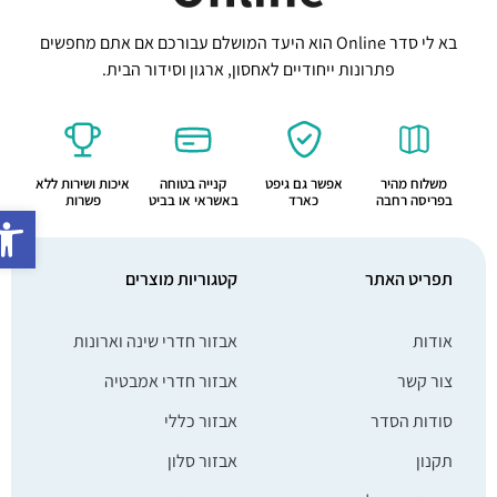
בא לי סדר Online הוא היעד המושלם עבורכם אם אתם מחפשים
פתרונות ייחודיים לאחסון, ארגון וסידור הבית.
משלוח מהיר
אפשר גם גיפט
קנייה בטוחה
איכות ושירות ללא
בפריסה רחבה
כארד
באשראי או בביט
פשרות
פתח סרג
תפריט האתר
קטגוריות מוצרים
אודות
אבזור חדרי שינה וארונות
צור קשר
אבזור חדרי אמבטיה
סודות הסדר
אבזור כללי
תקנון
אבזור סלון