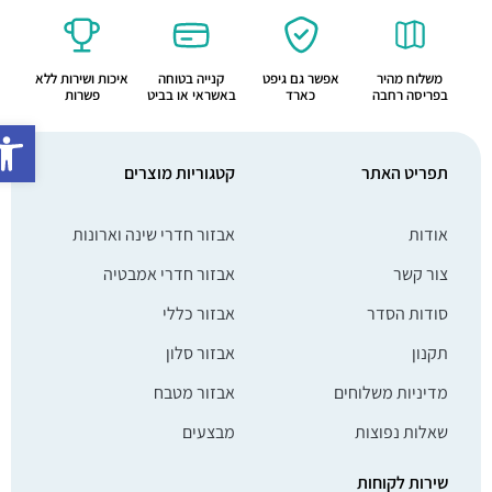
משלוח מהיר
אפשר גם גיפט
קנייה בטוחה
איכות ושירות ללא
בפריסה רחבה
כארד
באשראי או בביט
פשרות
פתח סרג
תפריט האתר
קטגוריות מוצרים
אודות
אבזור חדרי שינה וארונות
צור קשר
אבזור חדרי אמבטיה
סודות הסדר
אבזור כללי
תקנון
אבזור סלון
מדיניות משלוחים
אבזור מטבח
שאלות נפוצות
מבצעים
שירות לקוחות