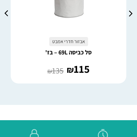
אבזור חדרי אמבט
סל כביסה 69L – בז'
115
₪
135
₪