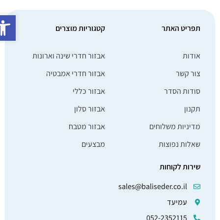
פתח סרג
תפריט האתר
קטגוריות מוצרים
אודות
אבזור חדרי שינה וארונות
צור קשר
אבזור חדרי אמבטיה
סודות הסדר
אבזור כללי
תקנון
אבזור סלון
מדיניות משלוחים
אבזור מטבח
שאלות נפוצות
מבצעים
שירות לקוחות
sales@baliseder.co.il
עמיעד
052-2352115