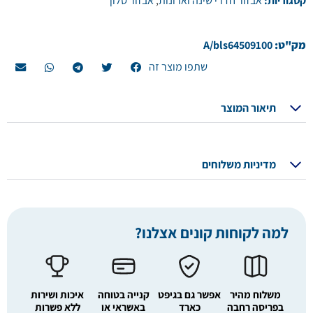
קטגוריות:
אבזור חדרי שינה וארונות
,
אבזור סלון
מק"ט:
A/bls64509100
שתפו מוצר זה
תיאור המוצר
מדיניות משלוחים
למה לקוחות קונים אצלנו?
משלוח מהיר
אפשר גם בגיפט
קנייה בטוחה
איכות ושירות
בפריסה רחבה
כארד
באשראי או
ללא פשרות