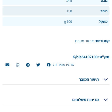
גובה
14.5
רוחב
11.0
משקל
600 g
קטגוריות:
אבזור מטבח
מק"ט:
K/bls54102100
שתפו מוצר זה
תיאור המוצר
מדיניות משלוחים