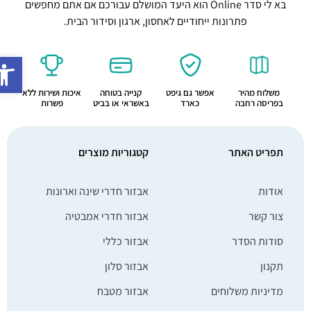
בא לי סדר Online הוא היעד המושלם עבורכם אם אתם מחפשים
פתרונות ייחודיים לאחסון, ארגון וסידור הבית.
פתח סרג
משלוח מהיר
אפשר גם גיפט
קנייה בטוחה
איכות ושירות ללא
בפריסה רחבה
כארד
באשראי או בביט
פשרות
תפריט האתר
קטגוריות מוצרים
אודות
אבזור חדרי שינה וארונות
צור קשר
אבזור חדרי אמבטיה
סודות הסדר
אבזור כללי
תקנון
אבזור סלון
מדיניות משלוחים
אבזור מטבח