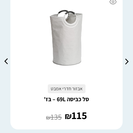
אבזור חדרי אמבט
סל כביסה 69L – בז'
115
₪
135
₪