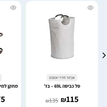
6 במלאי
4 במלאי
הוספה לסל
אבזור חדרי אמבט
סל כביסה 69L – בז'
מתקן למייב
75
115
₪
135
₪