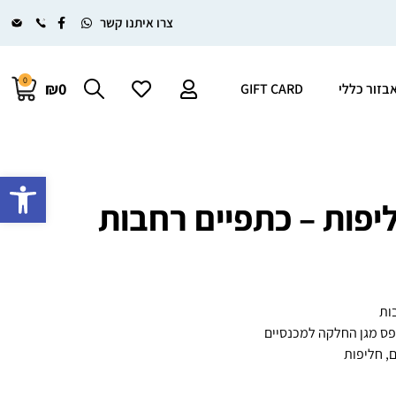
צרו איתנו קשר
0
₪0
בזור כללי
GIFT CARD
פתח סרגל 
יפות – כתפיים רחבות
ות
, חליפות