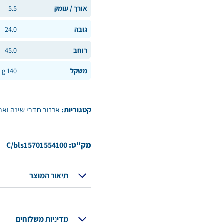
אורך / עומק
5.5
גובה
24.0
רוחב
45.0
משקל
140 g
קטגוריות:
אבזור חדרי שינה ואר
מק"ט:
C/bls15701554100
תיאור המוצר
מדיניות משלוחים