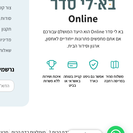
צור קש
סודות 
תקנון
בא לי סדר Online הוא היעד המושלם עבורכם
אם אתם מחפשים פתרונות ייחודיים לאחסון,
מדיניו
ארגון וסידור הבית.
שאלות 
נרשמים
משלוח מהיר
אפשר גם גיפט
קנייה בטוחה
איכות ושירות
בפריסה רחבה
כארד
באשראי או
ללא פשרות
בביט
מומלצים בדף הבית 2
מומלצים בדף הבית
מבצע