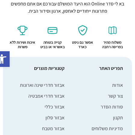
בא לי סדר Online הוא היעד המושלם עבורכם אם אתם מחפשים
פתרונות ייחודיים לאחסון, ארגון וסידור הבית.
משלוח מהיר
אפשר גם גיפט
קנייה בטוחה
איכות ושירות ללא
בפריסה רחבה
כארד
באשראי או בביט
פשרות
פתח סרג
תפריט האתר
קטגוריות מוצרים
אודות
אבזור חדרי שינה וארונות
צור קשר
אבזור חדרי אמבטיה
סודות הסדר
אבזור כללי
תקנון
אבזור סלון
מדיניות משלוחים
אבזור מטבח