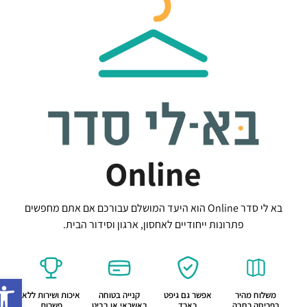
בא לי סדר Online הוא היעד המושלם עבורכם אם אתם מחפשים
פתרונות ייחודיים לאחסון, ארגון וסידור הבית.
פתח סרג
משלוח מהיר
אפשר גם גיפט
קנייה בטוחה
איכות ושירות ללא
בפריסה רחבה
כארד
באשראי או בביט
פשרות