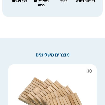
בפריסה רחבה
כארד
באשראי או
ללא פשרות
בביט
מוצרים משלימים