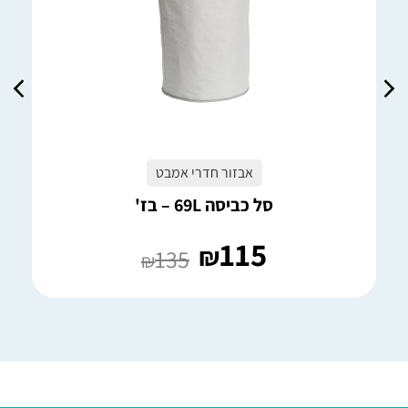
אבזור חדרי אמבט
סל כביסה 69L – בז'
115
₪
135
₪