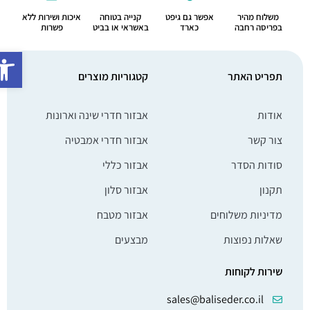
משלוח מהיר
אפשר גם גיפט
קנייה בטוחה
איכות ושירות ללא
בפריסה רחבה
כארד
באשראי או בביט
פשרות
פתח סרג
תפריט האתר
קטגוריות מוצרים
אודות
אבזור חדרי שינה וארונות
צור קשר
אבזור חדרי אמבטיה
סודות הסדר
אבזור כללי
תקנון
אבזור סלון
מדיניות משלוחים
אבזור מטבח
שאלות נפוצות
מבצעים
שירות לקוחות
sales@baliseder.co.il