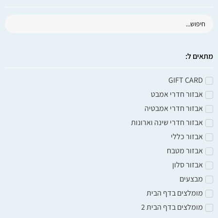
אבזור כללי
סט 3 יח' לסידור מקרר ומזווה
45
₪
60
₪