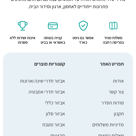
אבזור חדרי אמבטיה
מגב ומתלה מסיליקון ובמבוק למקלחת – שחור ועץ
105
₪